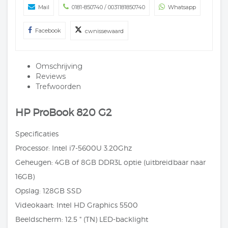
Mail
0181-850740 / 0031181850740
Whatsapp
Facebook
cwnissewaard
Omschrijving
Reviews
Trefwoorden
HP ProBook 820 G2
Specificaties
Processor: Intel i7-5600U 3.20Ghz
Geheugen: 4GB of 8GB DDR3L optie (uitbreidbaar naar
16GB)
Opslag: 128GB SSD
Videokaart: Intel HD Graphics 5500
Beeldscherm: 12.5 " (TN) LED-backlight