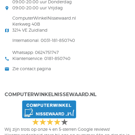
09:00-20:00 uur Donderdag
09:00-20:00 uur Vrijdag
room
ComputerWinkelNissewaard.nl
Kerkweg 40B
3214 VE Zuidland
map
International: 0031-181-850740
Whatsapp: 0624751747
Klantenservice: 0181-850740
call
Zie contact pagina
mail
COMPUTERWINKELNISSEWAARD.NL
Wij zijn trots op onze 4 en 5-sterren Google reviews!