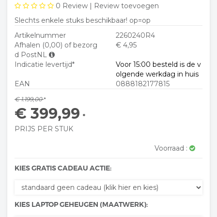
0
Review |
Review toevoegen
Slechts enkele stuks beschikbaar! op=op
Artikelnummer
2260240R4
Afhalen (0,00) of bezorg
€ 4,95
d PostNL
Indicatie levertijd*
Voor 15:00 besteld is de v
olgende werkdag in huis
EAN
0888182177815
€ 1.199,00
*
€ 399,99
*
PRIJS PER STUK
Voorraad :
KIES GRATIS CADEAU ACTIE:
KIES LAPTOP GEHEUGEN (MAATWERK):