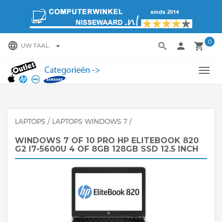
0
language
search
person
local_grocery_store
arrow_drop_down
UW TAAL
TOGG
NAVI
LAPTOPS
/
LAPTOPS WINDOWS 7
/
WINDOWS 7 OF 10 PRO HP ELITEBOOK 820
G2 I7-5600U 4 OF 8GB 128GB SSD 12.5 INCH